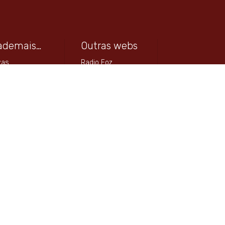
ademais…
Outras webs
vas
Radio Foz
enda
Bitácora Focega
sos
Arquivo Dixital do
Concello de Foz
laración de
anciamento
Vive e traballa en Foz
Turismo
ACIA FOZ – CCA
Turismo Slow Norte
de Galicia