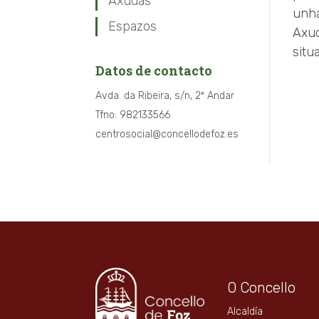
Axudas
unha
Espazos
Axud
situ
Datos de contacto
Avda. da Ribeira, s/n, 2º Andar
Tfno: 982133566
centrosocial@concellodefoz.es
O Concello
Alcaldía