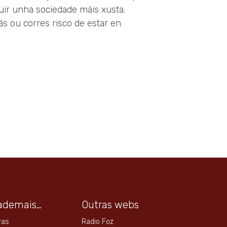
uir unha sociedade máis xusta.
s ou corres risco de estar en
ademais…
Outras webs
vas
Radio Foz