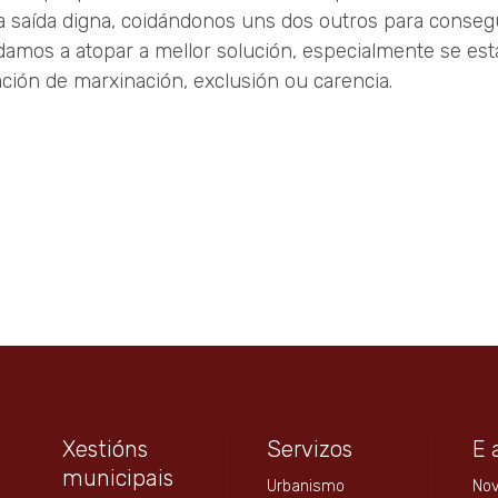
 saída digna, coidándonos uns dos outros para conseg
amos a atopar a mellor solución, especialmente se está
ación de marxinación, exclusión ou carencia.
Xestións
Servizos
E 
municipais
Urbanismo
No