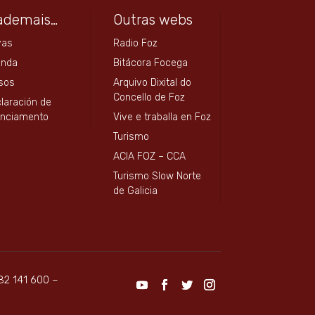
ademais…
Outras webs
vas
Radio Foz
enda
Bitácora Focega
sos
Arquivo Dixital do
Concello de Foz
laración de
anciamento
Vive e traballa en Foz
Turismo
ACIA FOZ – CCA
Turismo Slow Norte
de Galicia
82 141 600 –