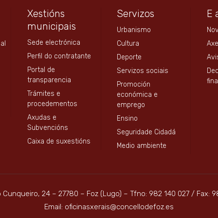
Xestións
Servizos
E 
municipais
Urbanismo
No
Sede electrónica
al
Cultura
Ax
Perfil do contratante
Deporte
Avi
Portal de
Servizos sociais
Dec
transparencia
fin
Promoción
Trámites e
económica e
procedementos
emprego
Axudas e
Ensino
Subvencións
Seguridade Cidadá
Caixa de suxestións
Medio ambiente
o Cunqueiro, 24 – 27780 – Foz (Lugo) – Tfno: 982 140 027 / Fax: 9
Email: oficinasxerais@concellodefoz.es