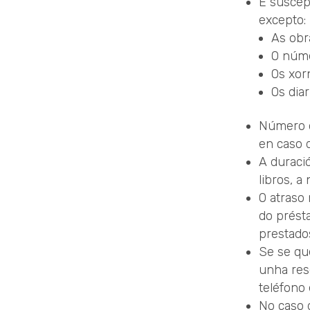
É suscept
excepto:
As obr
O núme
Os xor
Os diar
Número d
en caso 
A duraci
libros, a
O atraso
do prést
prestado
Se se que
unha rese
teléfono 
No caso 