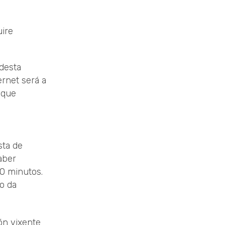
uire
 desta
ernet será a
 que
sta de
aber
90 minutos.
o da
ón vixente