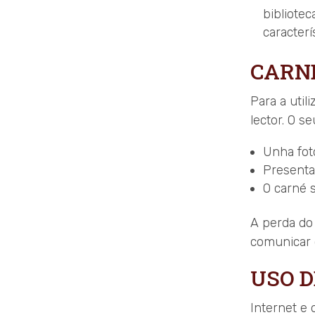
bibliote
caracterí
CARN
Para a util
lector. O s
Unha fot
Presenta
O carné 
A perda do
comunicar c
USO D
Internet e 