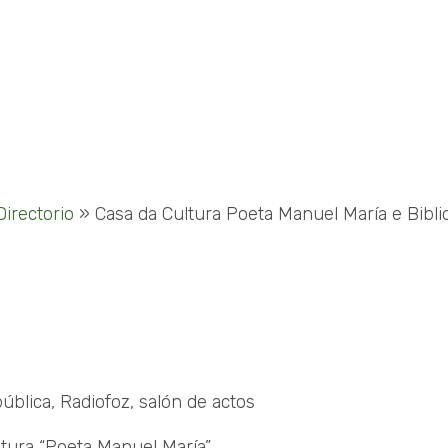
Directorio
»
Casa da Cultura Poeta Manuel María e Bibli
pública, Radiofoz, salón de actos
ltura “Poeta Manuel María”