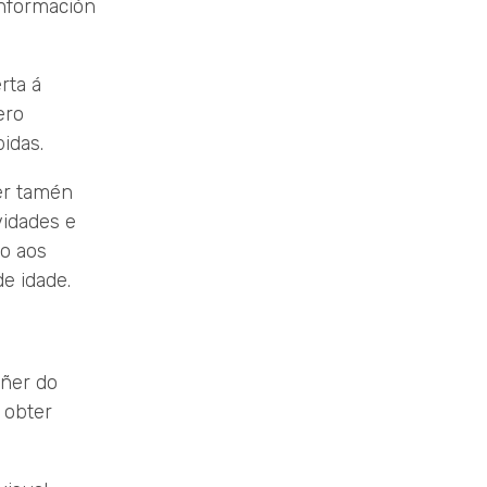
información
rta á
ero
idas.
ser tamén
vidades e
o aos
e idade.
oñer do
 obter