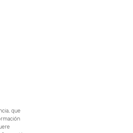
ncia, que
ormación
uere