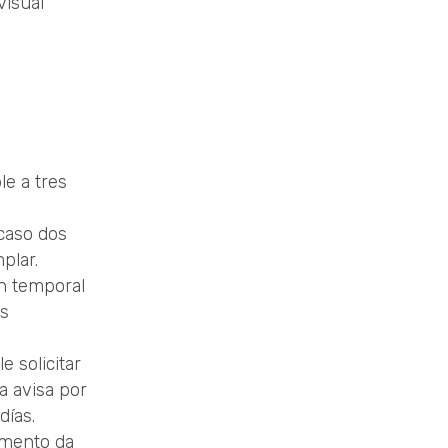
visual
e a tres
caso dos
plar.
n temporal
os
 solicitar
a avisa por
días.
umento da