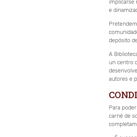
implicarse
e dinamizac
Pretendemo
comunidade
depósito d
A Bibliotec
un centro c
desenvolve
autores e p
COND
Para poder
carné de so
completame