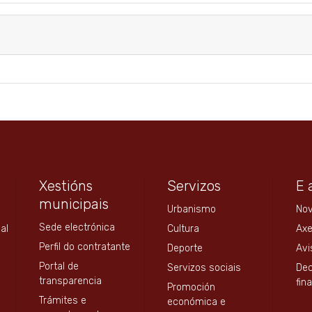
Xestións
Servizos
E 
municipais
Urbanismo
No
Sede electrónica
al
Cultura
Ax
Perfil do contratante
Deporte
Avi
Portal de
Servizos sociais
Dec
transparencia
fin
Promoción
Trámites e
económica e