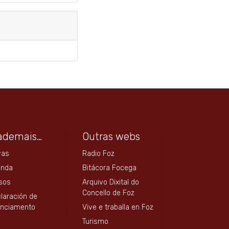
ademais…
Outras webs
vas
Radio Foz
enda
Bitácora Focega
sos
Arquivo Dixital do
Concello de Foz
laración de
anciamento
Vive e traballa en Foz
Turismo